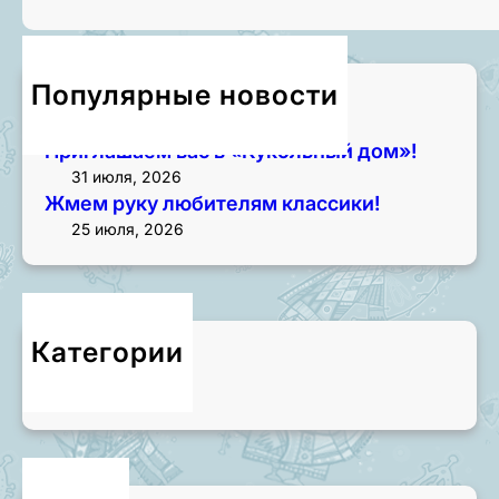
Популярные новости
Приглашаем на экскурсии!
3 августа, 2026
Приглашаем вас в «Кукольный дом»!
31 июля, 2026
Жмем руку любителям классики!
25 июля, 2026
Категории
Новости