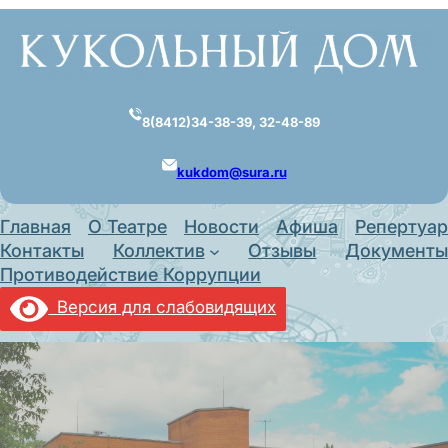
Перейти
к
содержимому
8(8412)34-38-39, 32-48-89
kukdom@sura.ru
Главная
О Театре
Новости
Афиша
Репертуар
Контакты
Коллектив
Отзывы
Документы
Противодействие Коррупции
Версия для слабовидящих