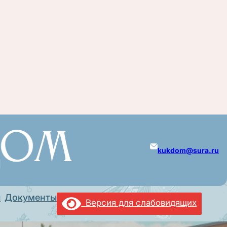
kukdom@sura.ru
ы
Документы
Версия для слабовидящих