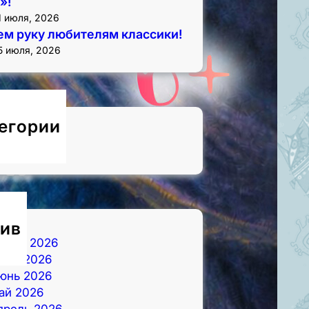
»!
1 июля, 2026
м руку любителям классики!
5 июля, 2026
егории
овости
ив
вгуст 2026
юль 2026
юнь 2026
ай 2026
прель 2026