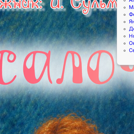
М
Ф
Я
Д
Н
О
С