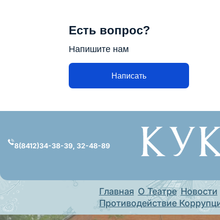
Есть вопрос?
Напишите нам
Написать
Перейти
к
содержимому
8(8412)34-38-39, 32-48-89
Главная
О Театре
Новости
Противодействие Коррупц