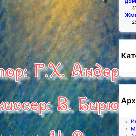
дом
3
Жме
2
Кат
Н
Арх
А
И
И
М
А