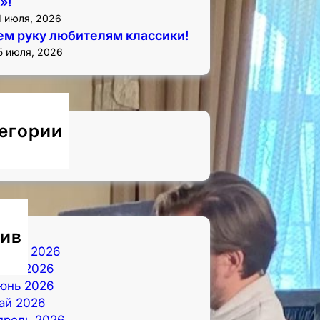
»!
1 июля, 2026
м руку любителям классики!
5 июля, 2026
егории
овости
ив
вгуст 2026
юль 2026
юнь 2026
ай 2026
прель 2026