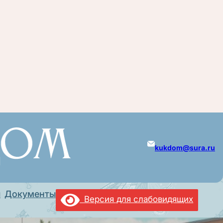
kukdom@sura.ru
ы
Документы
Версия для слабовидящих