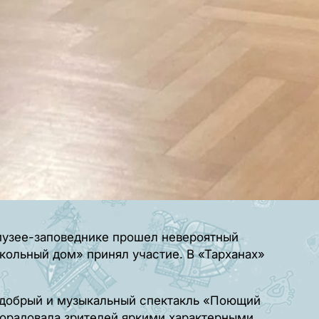
 музее-заповеднике прошел невероятный
укольный дом» принял участие. В «Тарханах»
л добрый и музыкальный спектакль «Поющий
порадовала зрителей яркими характерными