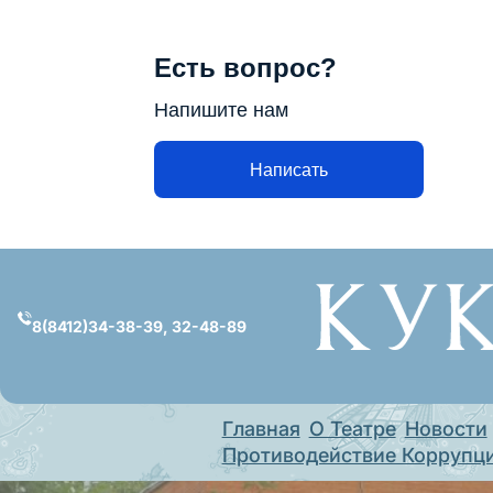
Есть вопрос?
Напишите нам
Написать
Перейти
к
содержимому
8(8412)34-38-39, 32-48-89
Главная
О Театре
Новости
Противодействие Коррупц