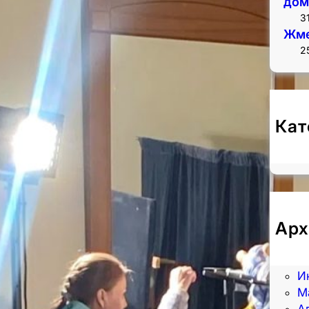
дом
3
Жме
2
Кат
Н
Арх
А
И
И
М
А