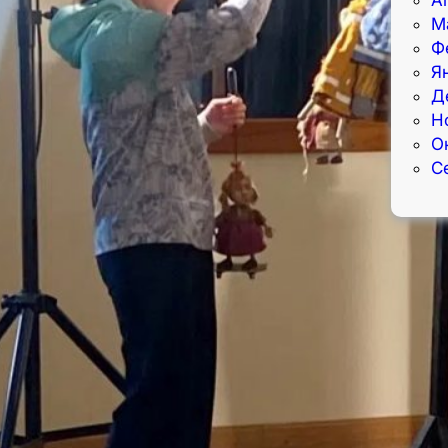
М
Ф
Я
Д
Н
О
С