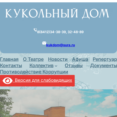
Перейти
к
содержимому
8(8412)34-38-39, 32-48-89
kukdom@sura.ru
Главная
О Театре
Новости
Афиша
Репертуар
Контакты
Коллектив
Отзывы
Документы
Противодействие Коррупции
Версия для слабовидящих