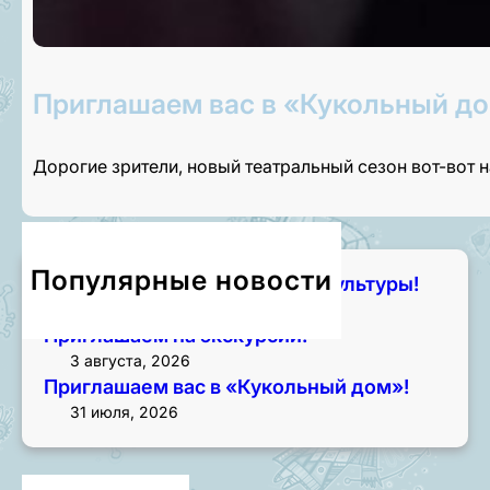
Приглашаем вас в «Кукольный до
Дорогие зрители, новый театральный сезон вот-вот 
Популярные новости
Чем занять лето? Начните с культуры!
7 августа, 2026
Приглашаем на экскурсии!
3 августа, 2026
Приглашаем вас в «Кукольный дом»!
31 июля, 2026