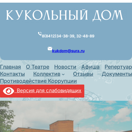
Перейти
к
содержимому
8(8412)34-38-39, 32-48-89
kukdom@sura.ru
Главная
О Театре
Новости
Афиша
Репертуар
Контакты
Коллектив
Отзывы
Документы
Противодействие Коррупции
Версия для слабовидящих