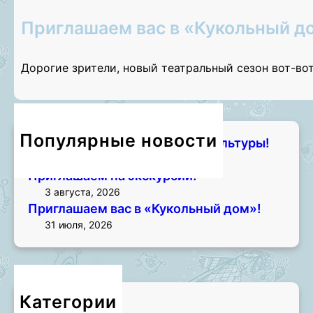
Приглашаем вас в «Кукольный д
Дорогие зрители, новый театральный сезон вот-во
Популярные новости
Чем занять лето? Начните с культуры!
7 августа, 2026
Приглашаем на экскурсии!
3 августа, 2026
Приглашаем вас в «Кукольный дом»!
31 июля, 2026
Категории