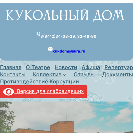
Перейти
к
содержимому
8(8412)34-38-39, 32-48-89
kukdom@sura.ru
Главная
О Театре
Новости
Афиша
Репертуар
Контакты
Коллектив
Отзывы
Документы
Противодействие Коррупции
Версия для слабовидящих