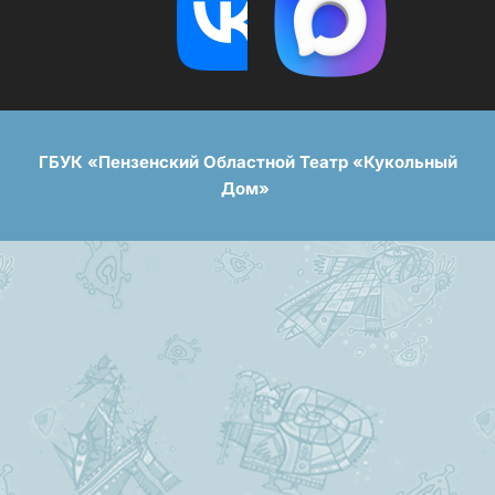
ГБУК «Пензенский Областной Театр «Кукольный
Дом»