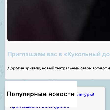
Приглашаем вас в «Кукольный до
Дорогие зрители, новый театральный сезон вот-вот 
Популярные новости
Чем занять лето? Начните с культуры!
7 августа, 2026
Приглашаем на экскурсии!