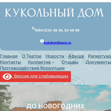
Перейти
к
содержимому
8(8412)34-38-39, 32-48-89
kukdom@sura.ru
Главная
О Театре
Новости
Афиша
Репертуар
Контакты
Коллектив
Отзывы
Документы
Противодействие Коррупции
Версия для слабовидящих
ДО НОВОГОДНИХ