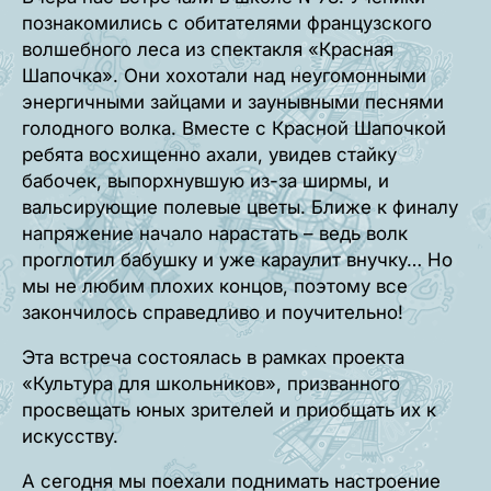
познакомились с обитателями французского
волшебного леса из спектакля «Красная
Шапочка». Они хохотали над неугомонными
энергичными зайцами и заунывными песнями
голодного волка. Вместе с Красной Шапочкой
ребята восхищенно ахали, увидев стайку
бабочек, выпорхнувшую из-за ширмы, и
вальсирующие полевые цветы. Ближе к финалу
напряжение начало нарастать – ведь волк
проглотил бабушку и уже караулит внучку… Но
мы не любим плохих концов, поэтому все
закончилось справедливо и поучительно!
Эта встреча состоялась в рамках проекта
«Культура для школьников», призванного
просвещать юных зрителей и приобщать их к
искусству.
А сегодня мы поехали поднимать настроение