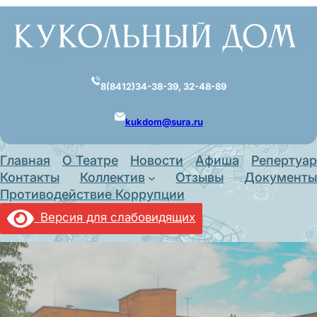
Перейти
к
содержимому
8(8412)34-38-39, 32-48-89
kukdom@sura.ru
Главная
О Театре
Новости
Афиша
Репертуар
Контакты
Коллектив
Отзывы
Документы
Противодействие Коррупции
Версия для слабовидящих