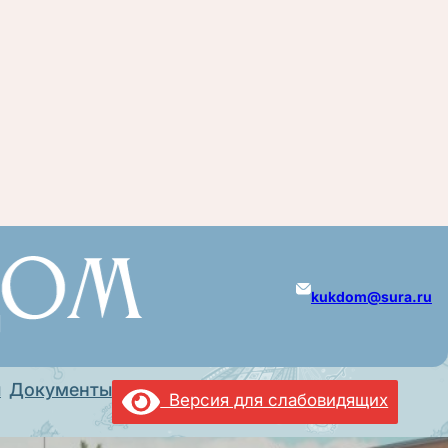
kukdom@sura.ru
ы
Документы
Версия для слабовидящих