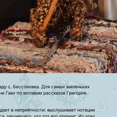
аду с. Бессоновка. Для самых маленьких
ни Гав» по мотивам рассказов Григория
адает в неприятности: выслушивает нотации
а, решившего, что тот его дразнит. Из этих