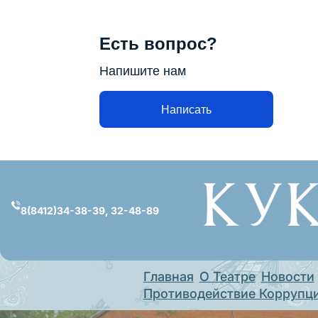
Есть вопрос?
Напишите нам
Написать
Перейти
к
содержимому
8(8412)34-38-39, 32-48-89
Главная
О Театре
Новости
Противодействие Коррупц