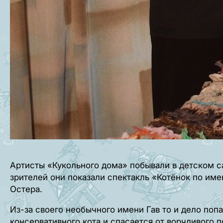
Артисты «Кукольного дома» побывали в детском с
зрителей они показали спектакль «Котёнок по име
Остера.
Из-за своего необычного имени Гав то и дело поп
консервативного кота и спасается от ворчливого пс