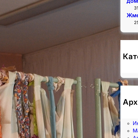
дом
3
Жме
2
Кат
Н
Арх
А
И
И
М
А