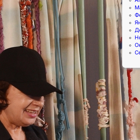
М
Ф
Я
Д
Н
О
С