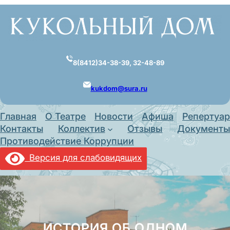
Перейти
к
содержимому
8(8412)34-38-39, 32-48-89
kukdom@sura.ru
Главная
О Театре
Новости
Афиша
Репертуар
Контакты
Коллектив
Отзывы
Документы
Противодействие Коррупции
Версия для слабовидящих
ИСТОРИЯ ОБ ОДНОМ