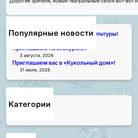
Дорогие зрители, новый театральный сезон вот-вот 
Популярные новости
Чем занять лето? Начните с культуры!
7 августа, 2026
Приглашаем на экскурсии!
3 августа, 2026
Приглашаем вас в «Кукольный дом»!
31 июля, 2026
Категории
Новости