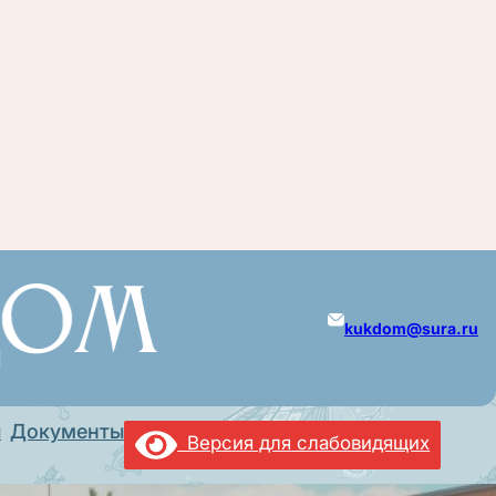
kukdom@sura.ru
ы
Документы
Версия для слабовидящих