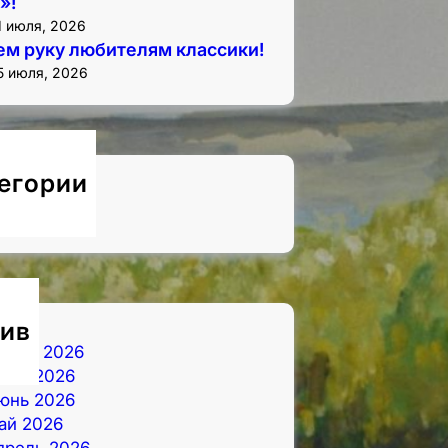
»!
1 июля, 2026
м руку любителям классики!
5 июля, 2026
егории
овости
ив
вгуст 2026
юль 2026
юнь 2026
ай 2026
прель 2026