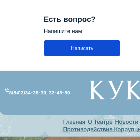
Есть вопрос?
Напишите нам
Написать
Перейти
к
содержимому
8(8412)34-38-39, 32-48-89
Главная
О Театре
Новости
Противодействие Коррупц