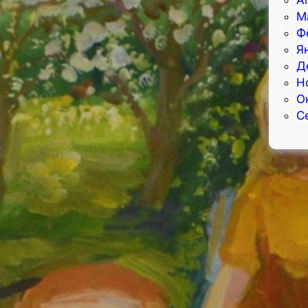
М
Ф
Я
Д
Н
О
С