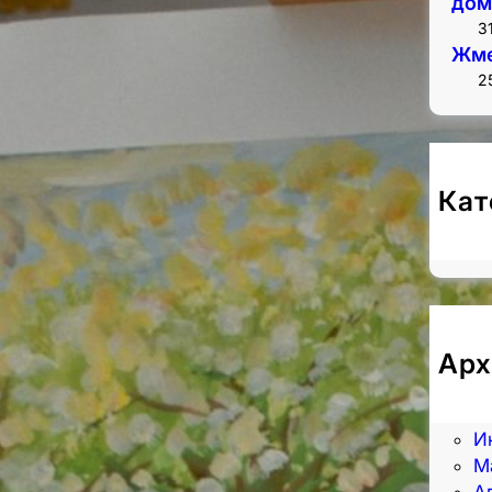
дом
3
Жме
2
Кат
Н
Арх
А
И
И
М
А