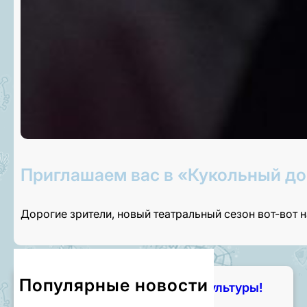
Приглашаем вас в «Кукольный до
Дорогие зрители, новый театральный сезон вот-вот 
Популярные новости
Чем занять лето? Начните с культуры!
7 августа, 2026