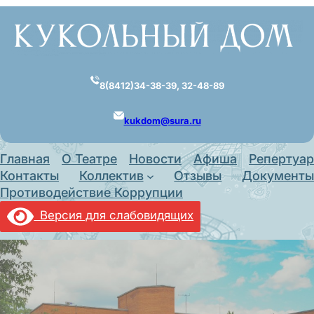
Перейти
к
содержимому
8(8412)34-38-39, 32-48-89
kukdom@sura.ru
Главная
О Театре
Новости
Афиша
Репертуар
Контакты
Коллектив
Отзывы
Документы
Противодействие Коррупции
Версия для слабовидящих