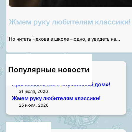
Жмем руку любителям классики!
Но читать Чехова в школе – одно, а увидеть на…
Популярные новости
Приглашаем на экскурсии!
3 августа, 2026
Приглашаем вас в «Кукольный дом»!
31 июля, 2026
Жмем руку любителям классики!
25 июля, 2026