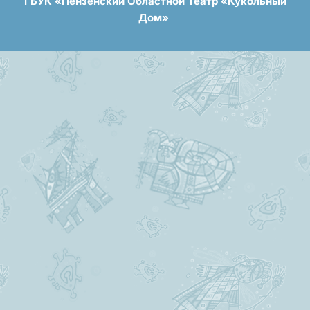
ГБУК «Пензенский Областной Театр «Кукольный
Дом»