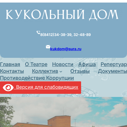
Перейти
к
содержимому
8(8412)34-38-39, 32-48-89
kukdom@sura.ru
Главная
О Театре
Новости
Афиша
Репертуар
Контакты
Коллектив
Отзывы
Документы
Противодействие Коррупции
Версия для слабовидящих