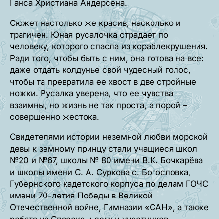
Ганса Христиана Андерсена.
Сюжет настолько же красив, насколько и
трагичен. Юная русалочка страдает по
человеку, которого спасла из кораблекрушения.
Ради того, чтобы быть с ним, она готова на все:
даже отдать колдунье свой чудесный голос,
чтобы та превратила ее хвост в две стройные
ножки. Русалка уверена, что ее чувства
взаимны, но жизнь не так проста, а порой –
совершенно жестока.
Свидетелями истории неземной любви морской
девы к земному принцу стали учащиеся школ
№20 и №67, школы № 80 имени В.К. Бочкарёва
и школы имени С. А. Суркова с. Богословка,
Губернского кадетского корпуса по делам ГОЧС
имени 70-летия Победы в Великой
Отечественной войне, Гимназии «САН», а также
ребята из Спасска и семьи участников