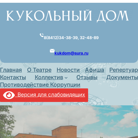
Перейти
к
содержимому
8(8412)34-38-39, 32-48-89
kukdom@sura.ru
Главная
О Театре
Новости
Афиша
Репертуар
Контакты
Коллектив
Отзывы
Документы
Противодействие Коррупции
Версия для слабовидящих