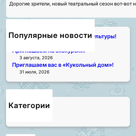
Дорогие зрители, новый театральный сезон вот-вот 
Популярные новости
Чем занять лето? Начните с культуры!
7 августа, 2026
Приглашаем на экскурсии!
3 августа, 2026
Приглашаем вас в «Кукольный дом»!
31 июля, 2026
Категории
Новости