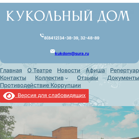
Перейти
к
содержимому
8(8412)34-38-39, 32-48-89
kukdom@sura.ru
Главная
О Театре
Новости
Афиша
Репертуар
Контакты
Коллектив
Отзывы
Документы
Противодействие Коррупции
Версия для слабовидящих