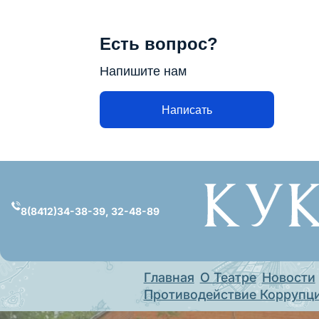
Есть вопрос?
Напишите нам
Написать
Перейти
к
содержимому
8(8412)34-38-39, 32-48-89
Главная
О Театре
Новости
Противодействие Коррупц