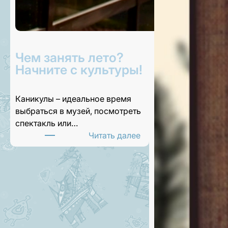
Чем занять лето?
Начните с культуры!
Каникулы – идеальное время
выбраться в музей, посмотреть
спектакль или…
:
Читать далее
Ч
е
м
з
а
н
я