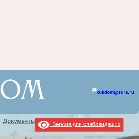
kukdom@sura.ru
ы
Документы
Версия для слабовидящих