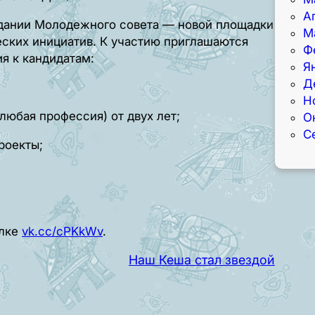
А
здании Молодежного совета — новой площадки
М
еских инициатив. К участию приглашаются
Ф
я к кандидатам:
Я
Д
Н
(любая профессия) от двух лет;
О
С
роекты;
ылке
vk.cc/cPKkWv
.
Наш Кеша стал звездой