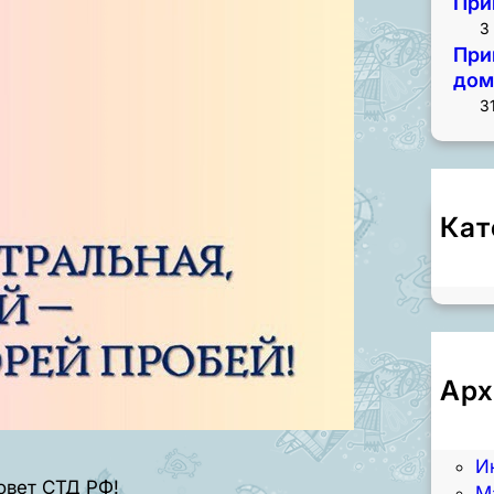
При
3
При
дом
3
Кат
Н
Арх
А
И
И
овет СТД РФ!
М