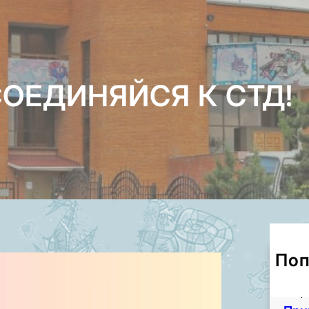
ОЕДИНЯЙСЯ К СТД!
Поп
Чем
кул
7