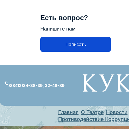
Есть вопрос?
Напишите нам
Написать
Перейти
к
содержимому
8(8412)34-38-39, 32-48-89
Главная
О Театре
Новости
Противодействие Коррупц