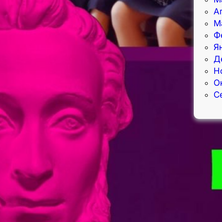
А
М
Ф
Я
Д
Н
О
С