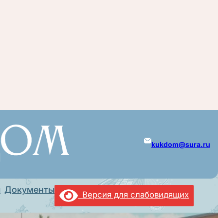
kukdom@sura.ru
ы
Документы
Версия для слабовидящих