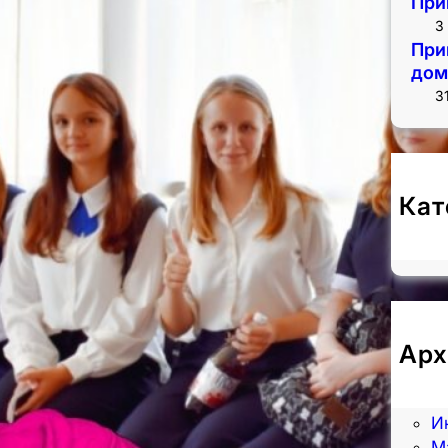
При
3
При
дом
3
Кат
Н
Арх
А
И
И
М