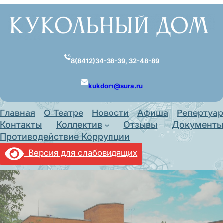
Перейти
к
содержимому
8(8412)34-38-39, 32-48-89
kukdom@sura.ru
Главная
О Театре
Новости
Афиша
Репертуар
Контакты
Коллектив
Отзывы
Документы
Противодействие Коррупции
Версия для слабовидящих