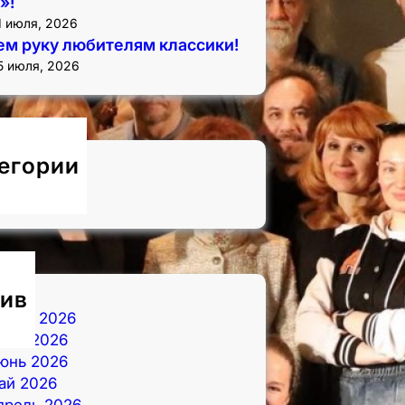
»!
1 июля, 2026
м руку любителям классики!
5 июля, 2026
егории
овости
ив
вгуст 2026
юль 2026
юнь 2026
ай 2026
прель 2026