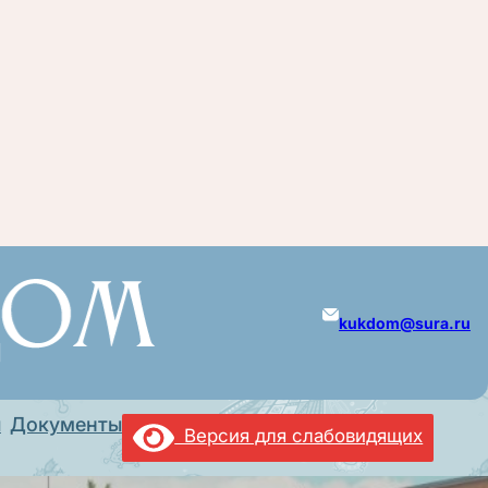
kukdom@sura.ru
ы
Документы
Версия для слабовидящих