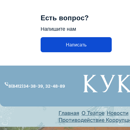
Есть вопрос?
Напишите нам
Написать
Перейти
к
содержимому
8(8412)34-38-39, 32-48-89
Главная
О Театре
Новости
Противодействие Коррупц