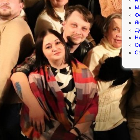
М
Ф
Я
Д
Н
О
С