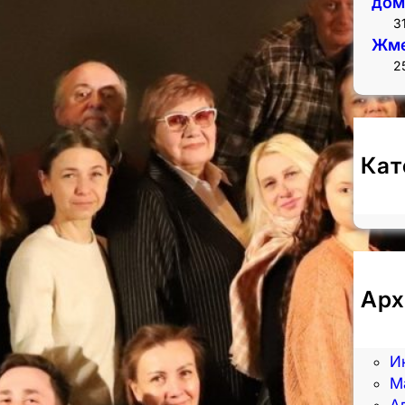
дом
3
Жме
2
Кат
Н
Арх
А
И
И
М
А