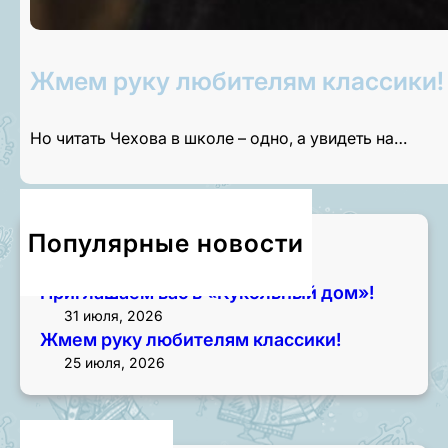
Жмем руку любителям классики!
Но читать Чехова в школе – одно, а увидеть на…
Популярные новости
Приглашаем на экскурсии!
3 августа, 2026
Приглашаем вас в «Кукольный дом»!
31 июля, 2026
Жмем руку любителям классики!
25 июля, 2026