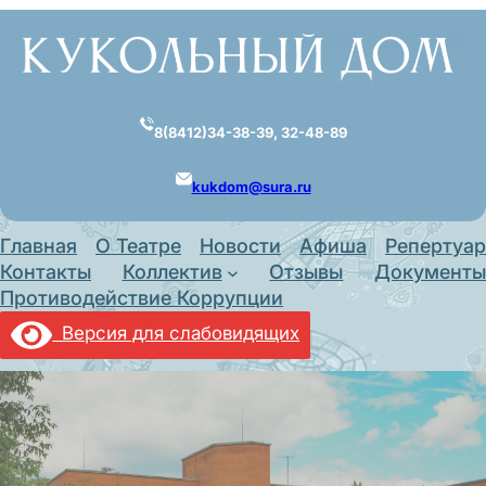
Перейти
к
содержимому
8(8412)34-38-39, 32-48-89
kukdom@sura.ru
Главная
О Театре
Новости
Афиша
Репертуар
Контакты
Коллектив
Отзывы
Документы
Противодействие Коррупции
Версия для слабовидящих