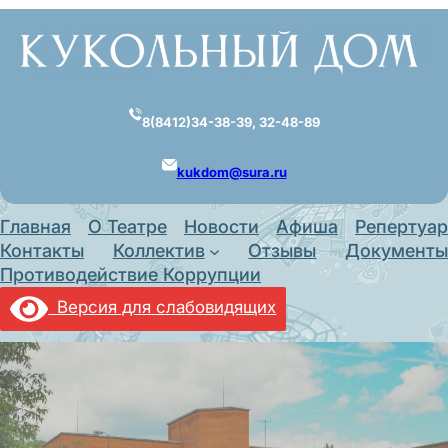
Перейти
к
содержимому
8(8412)34-38-39, 32-48-89
kukdom@sura.ru
Главная
О Театре
Новости
Афиша
Репертуар
Контакты
Коллектив
Отзывы
Документы
Противодействие Коррупции
Версия для слабовидящих