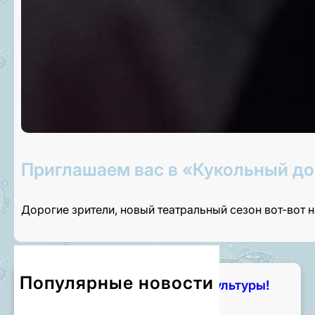
Приглашаем вас в «Кукольный до
Дорогие зрители, новый театральный сезон вот-вот 
Популярные новости
Чем занять лето? Начните с культуры!
7 августа, 2026