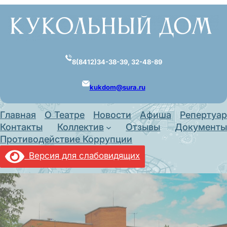
Перейти
к
содержимому
8(8412)34-38-39, 32-48-89
kukdom@sura.ru
Главная
О Театре
Новости
Афиша
Репертуар
Контакты
Коллектив
Отзывы
Документы
Противодействие Коррупции
Версия для слабовидящих