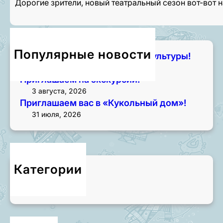
Дорогие зрители, новый театральный сезон вот-вот 
Популярные новости
Чем занять лето? Начните с культуры!
7 августа, 2026
Приглашаем на экскурсии!
3 августа, 2026
Приглашаем вас в «Кукольный дом»!
31 июля, 2026
Категории
Новости