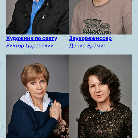
Художник по свету
Звукорежиссер
Виктор Царевский
Денис Ерёмин