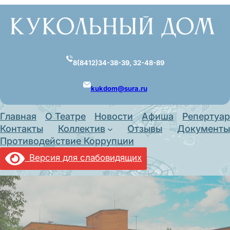
Перейти
к
содержимому
8(8412)34-38-39, 32-48-89
kukdom@sura.ru
Главная
О Театре
Новости
Афиша
Репертуар
Контакты
Коллектив
Отзывы
Документы
Противодействие Коррупции
Версия для слабовидящих