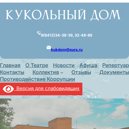
Перейти
к
содержимому
8(8412)34-38-39, 32-48-89
kukdom@sura.ru
Главная
О Театре
Новости
Афиша
Репертуар
Контакты
Коллектив
Отзывы
Документы
Противодействие Коррупции
Версия для слабовидящих