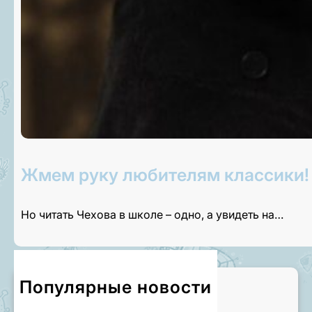
Жмем руку любителям классики!
Но читать Чехова в школе – одно, а увидеть на…
Популярные новости
Приглашаем на экскурсии!
3 августа, 2026