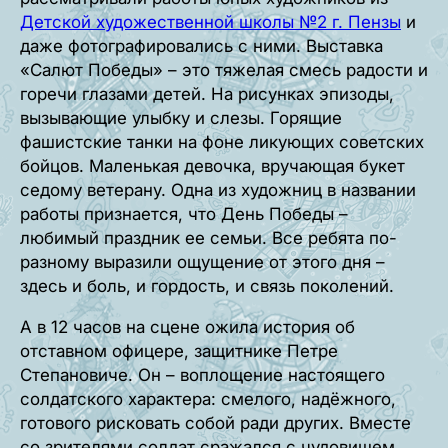
Детской художественной школы №2 г. Пензы
и
даже фотографировались с ними. Выставка
«Салют Победы» – это тяжелая смесь радости и
горечи глазами детей. На рисунках эпизоды,
вызывающие улыбку и слезы. Горящие
фашистские танки на фоне ликующих советских
бойцов. Маленькая девочка, вручающая букет
седому ветерану. Одна из художниц в названии
работы признается, что День Победы –
любимый праздник ее семьи. Все ребята по-
разному выразили ощущение от этого дня –
здесь и боль, и гордость, и связь поколений.
А в 12 часов на сцене ожила история об
отставном офицере, защитнике Петре
Степановиче. Он – воплощение настоящего
солдатского характера: смелого, надёжного,
готового рисковать собой ради других. Вместе
со зрителями солдат сражался с чудовищем,