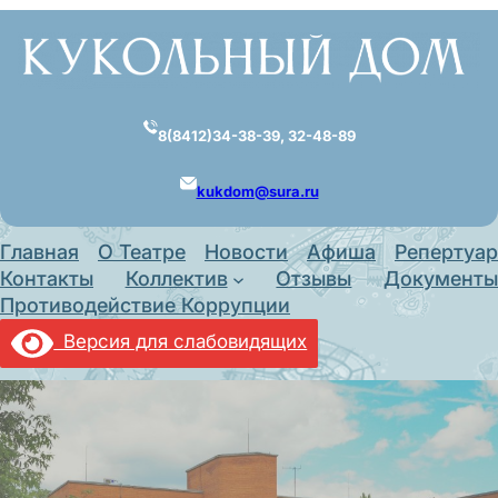
Перейти
к
содержимому
8(8412)34-38-39, 32-48-89
kukdom@sura.ru
Главная
О Театре
Новости
Афиша
Репертуар
Контакты
Коллектив
Отзывы
Документы
Противодействие Коррупции
Версия для слабовидящих