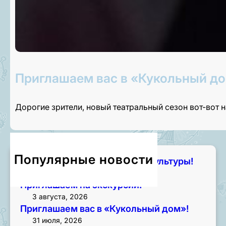
Приглашаем вас в «Кукольный до
Дорогие зрители, новый театральный сезон вот-вот 
Популярные новости
Чем занять лето? Начните с культуры!
7 августа, 2026
Приглашаем на экскурсии!
3 августа, 2026
Приглашаем вас в «Кукольный дом»!
31 июля, 2026